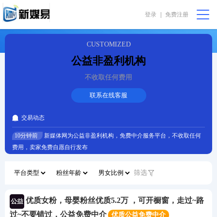
登录
|
免费注册
会员中心
购物篮 [0]
我要代售
在线咨询
CUSTOMIZED
公益非盈利机构
首页
不收取任何费用
公益非盈利
联系在线客服
交易动态
直播助农
10分钟前
新媒体网为公益非盈利机构，免费中介服务平台，不收取任何
费用，卖家免费自愿自行发布
振兴乡村
筛选
完全免费
优质女粉，母婴粉丝优质5.2万 ，可开橱窗，走过~路
我要求购
过~不要错过，公益免费中介
优质公益免费中介