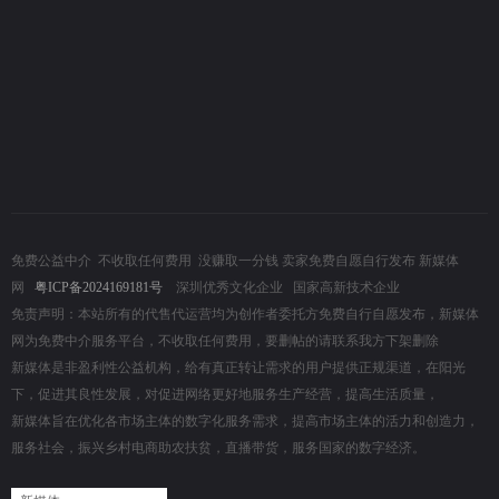
免费公益中介
不收取任何费用 没赚取一分钱 卖家免费自愿自行发布 新媒体
网
粤ICP备2024169181号
深圳优秀文化企业 国家高新技术企业
免责声明：本站所有的代售代运营均为创作者委托方免费自行自愿发布，新媒体
网为免费中介服务平台，不收取任何费用，要删帖的请联系我方下架删除
新媒体是非盈利性公益机构，给有真正转让需求的用户提供正规渠道，在阳光
下，促进其良性发展，对促进网络更好地服务生产经营，提高生活质量，
新媒体旨在优化各市场主体的数字化服务需求，提高市场主体的活力和创造力，
服务社会，振兴乡村电商助农扶贫，直播带货，服务国家的数字经济。