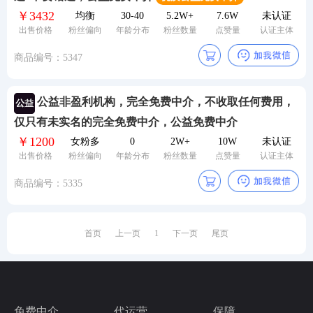
￥3432
均衡
30-40
5.2W+
7.6W
未认证
24小时服务热线：
出售价格
粉丝偏向
年龄分布
粉丝数量
点赞量
认证主体
商品编号：5347
公益非盈利机构，完全免费中介，不收取任何费用，
仅只有未实名的完全免费中介，公益免费中介
￥1200
女粉多
0
2W+
10W
未认证
出售价格
粉丝偏向
年龄分布
粉丝数量
点赞量
认证主体
商品编号：5335
首页
上一页
1
下一页
尾页
免费中介
代运营
保障